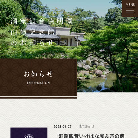
MENU
洞窟観音
徳明園
山徳記念館
のお知らせ
お知らせ
INFORMATION
お知らせ
2025.06.27
「洞窟観音いけばな展＆苔の徳