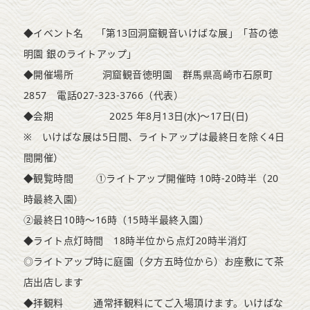
◆イベント名 「第13回洞窟観音いけばな展」「苔の徳
明園 銀のライトアップ」
◆開催場所 洞窟観音徳明園 群馬県高崎市石原町
2857 電話027-323-3766（代表）
◆会期 2025 年8月13日(水)～17日(日)
※ いけばな展は5日間、ライトアップは最終日を除く4日
間開催）
◆観覧時間 ①ライトアップ開催時 10時-20時半（20
時最終入園）
②最終日10時～16時（15時半最終入園）
◆ライト点灯時間 18時半位から点灯20時半消灯
◎ライトアップ時に庭園（夕方五時位から）お座敷にて茶
店出店します
◆拝観料 通常拝観料にてご入場頂けます。いけばな