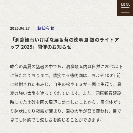
MENU
お知らせ
2025.06.27
「洞窟観音いけばな展＆苔の徳明園 銀のライトア
ップ 2025」開催のお知らせ
昨今の真夏の猛暑の中でも、洞窟観音内は自然に20℃以下
に保たれております。隣接する徳明園は、およそ100年前
に植樹されたもみじ、自生の松やモミが一面に生茂り、真
夏の強い太陽を遮ってくれています。また、洞窟観音建設
時にでた土砂を園の周辺に盛土したことから、園全体がす
り鉢状になり夜露が溜まり、園の大半が苔で覆われ、目で
見ても体感でも涼しさを感じることができます。