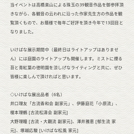
当イベントは高橋楽山による珠玉の39観音作品を御参拝頂
きながら、各観音の云われに沿った作家先生方の作品を観
覧頂くもので、お蔭様で毎年ご好評を頂き今年で13回目と
なりました。
いけばな展示期間中（最終日はライトアップはありませ
ん）には庭園のライトアップも開催します。ミストに煙る
苔と青紅葉の徳明園を涼しげなライティングと共に、ぜひ
皆様に楽しんで頂ければと思います。
◇いけばな展出品者（6名）
井口理友「古流香和会 副家元」、伊藤庭花「小原流」、
榎本理鶴 [古流松濤会 副家元]
大野理瞳 [古流・大觀流 副家元]、澤井雅恵 [郁生流 家
元]、塚越応駿 [いけばな松風 家元]