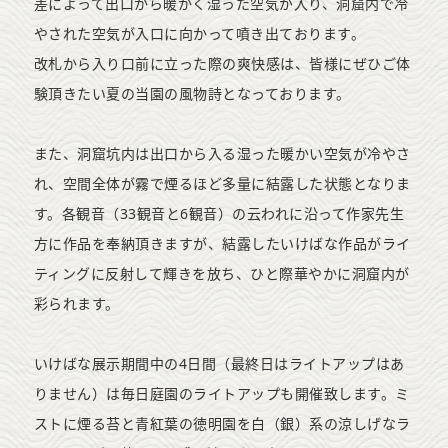
差によって出口から暖かく湿った空気が入り、洞窟内で冷
やされた空気が入口に向かって噴き出ております。
改札から入り口前に立った際の爽快感は、皆様にぜひご体
験頂きたい夏の当園の風物詩となっております。
また、洞窟坑内は出口から入る湿った暖かい空気が冷やさ
れ、空間全体が霧で煙るほど多量に結露した状態となりま
す。各観音（33観音と6観音）の云われに沿って作家先生
方に作品を奉納頂きますが、結露したいけばな作品がライ
ティングに反射して輝きを放ち、ひと際華やかに洞窟内が
彩られます。
いけばな展示期間中の4日間（最終日はライトアップはあ
りません）は毎日庭園のライトアップも開催致します。ミ
ストに煙る苔と青紅葉の徳明園を白（銀）系の涼しげなラ