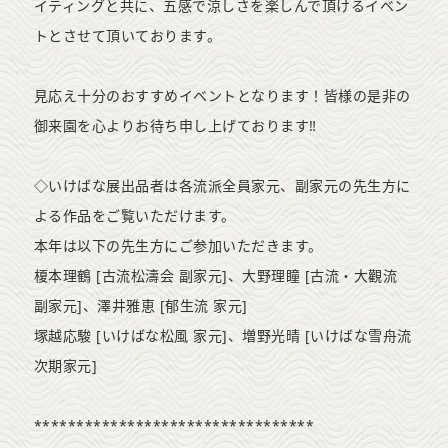
イティングと共に、五感で涼しさを楽しんで頂けるイベン
トとさせて頂いております。
見応え十分のおすすめイベントとなります！皆様の是非の
御来園を心よりお待ち申し上げております‼
◇いけばな展出品者は各流派全員家元、副家元の先生方に
よる作品をご覧いただけます。
本年は以下の先生方にご参加いただきます。
榎本理鶴 [古流松濤会 副家元]、大野理瞳 [古流・大觀流
副家元]、澤井雅恵 [郁生流 家元]
塚越応駿 [いけばな松風 家元]、増野光晴 [いけばな雪舟流
次期家元]
*********************************