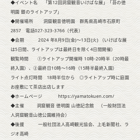
◆イベント名 「第12回洞窟観音いけばな展」「苔の徳
明園 銀のライトアップ」
◆開催場所 洞窟観音徳明園 群馬県高崎市石原町
2857 電話027-323-3766（代表）
◆会期 2024 年8月9日(金)～13日(火) （いけばな展
は5日間、ライトアップは最終日を除く4日間開催）
観覧時間 ①ライトアップ開催時 10時-20時半（20時最
終入園）、②最終日10時～16時（15時半最終入園）
ライト点灯時間 18時半位から ◎ライトアップ時に庭園
お座敷にて茶店出店します
◆ホームページ https://yamatokuen.com/
◆主催 洞窟観音 徳明園 山徳記念館 （一般財団法
人洞窟観音山徳公園維持会）
◆後援 一般社団法人高崎観光協会、上毛新聞社、ラ
ジオ高崎