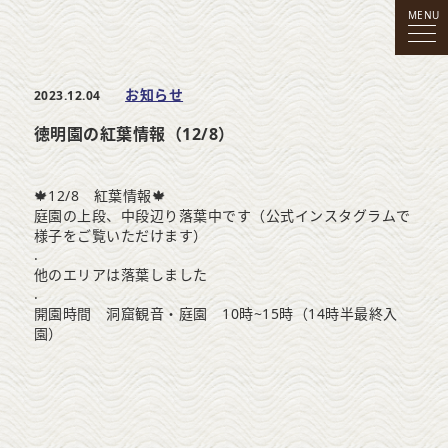
MENU
お知らせ
2023.12.04
徳明園の紅葉情報（12/8）
🍁12/8 紅葉情報🍁
庭園の上段、中段辺り落葉中です（公式インスタグラムで
様子をご覧いただけます）
.
他のエリアは落葉しました
.
開園時間 洞窟観音・庭園 10時~15時（14時半最終入
園）