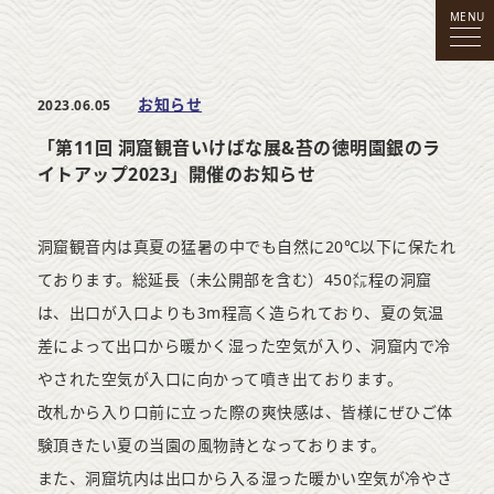
MENU
お知らせ
2023.06.05
「第11回 洞窟観音いけばな展&苔の徳明園銀のラ
イトアップ2023」開催のお知らせ
洞窟観音内は真夏の猛暑の中でも自然に20℃以下に保たれ
ております。総延長（未公開部を含む）450㍍程の洞窟
は、出口が入口よりも3m程高く造られており、夏の気温
差によって出口から暖かく湿った空気が入り、洞窟内で冷
やされた空気が入口に向かって噴き出ております。
改札から入り口前に立った際の爽快感は、皆様にぜひご体
験頂きたい夏の当園の風物詩となっております。
また、洞窟坑内は出口から入る湿った暖かい空気が冷やさ