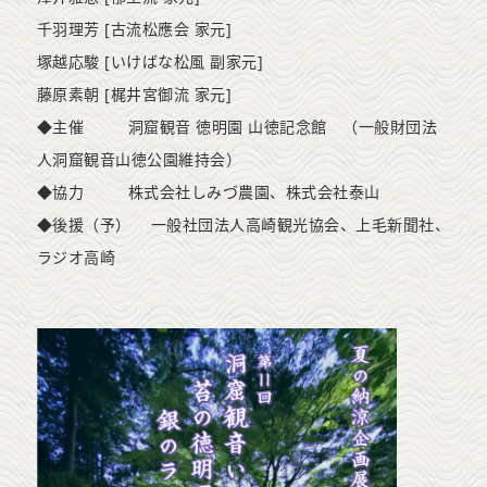
千羽理芳 [古流松應会 家元]
塚越応駿 [いけばな松風 副家元]
藤原素朝 [梶井宮御流 家元]
◆主催 洞窟観音 徳明園 山徳記念館 （一般財団法
人洞窟観音山徳公園維持会）
◆協力 株式会社しみづ農園、株式会社泰山
◆後援（予） 一般社団法人高崎観光協会、上毛新聞社、
ラジオ高崎