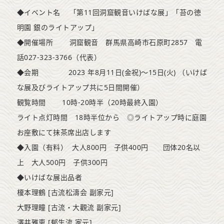
◆イベント名 「第11回洞窟観音いけばな展」「苔の徳
明園 銀のライトアップ」
◆開催場所 洞窟観音 群馬県高崎市石原町2857 電
話027-323-3766（代表）
◆会期 2023 年8月11日(金祝)～15日(火) （いけば
な展及びライトアップ共に5日間開催）
観覧時間 10時-20時半（20時最終入園）
ライト点灯時間 18時半位から ◎ライトアップ時に庭園
お座敷にて抹茶席出店します
◆入園（有料） 大人800円 子供400円 団体20名以
上 大人500円 子供300円
◆いけばな展出品者
榎本理鶴 [古流松濤会 副家元]
大野理瞳 [古流・大觀流 副家元]
澤井雅恵 [郁生流 家元]