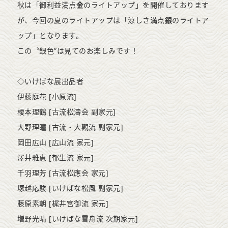
秋は「御利益満点
金
のライトアップ」を開催しております
が、今回の夏のライトアップは「涼しさ満点
銀
のライトア
ップ」となります。
この〝銀色”は見てのお楽しみです！
◇いけばな展出品者
伊藤庭花 [小原流]
榎本理鶴 [古流松濤会 副家元]
大野理瞳 [古流・大觀流 副家元]
岡田広山 [広山流 家元]
澤井雅恵 [郁生流 家元]
千羽理芳 [古流松應会 家元]
塚越応駿 [いけばな松風 副家元]
藤原素朝 [梶井宮御流 家元]
増野光晴 [いけばな雪舟流 次期家元]