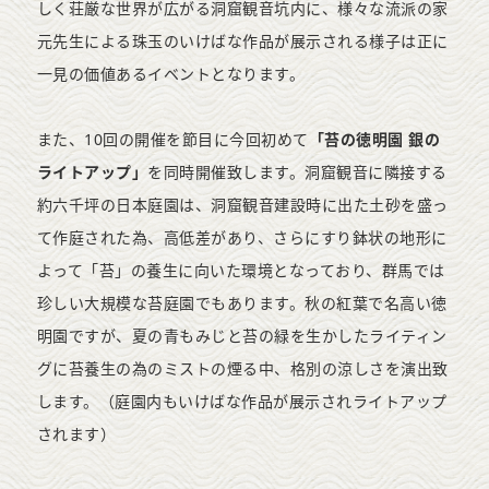
しく荘厳な世界が広がる洞窟観音坑内に、様々な流派の家
元先生による珠玉のいけばな作品が展示される様子は正に
一見の価値あるイベントとなります。
また、10回の開催を節目に今回初めて
「苔の徳明園 銀の
ライトアップ」
を同時開催致します。洞窟観音に隣接する
約六千坪の日本庭園は、洞窟観音建設時に出た土砂を盛っ
て作庭された為、高低差があり、さらにすり鉢状の地形に
よって「苔」の養生に向いた環境となっており、群馬では
珍しい大規模な苔庭園でもあります。秋の紅葉で名高い徳
明園ですが、夏の青もみじと苔の緑を生かしたライティン
グに苔養生の為のミストの煙る中、格別の涼しさを演出致
します。（庭園内もいけばな作品が展示されライトアップ
されます）