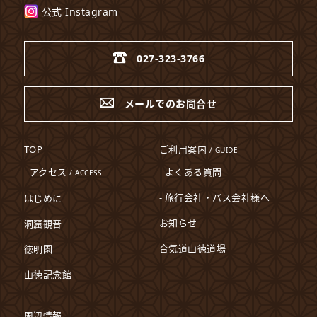
公式 Instagram
027-323-3766
メールでのお問合せ
TOP
ご利用案内
/ GUIDE
- アクセス
- よくある質問
/ ACCESS
- 旅行会社・バス会社様へ
はじめに
お知らせ
洞窟観音
合気道山徳道場
徳明園
山徳記念館
周辺情報